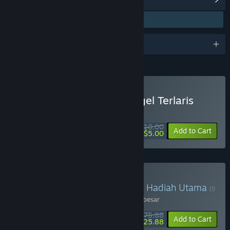
Awards
Pengecer Angka Lotre Togel Terlaris
Pemasangan Togel Nominal Kecil
$10.00
-50%
Add to Cart
$5.00
Prize Lotre Togel Terbesar
Hadiah Utama
(!)
Julukan jitutoto
Bandar Togel
->
Prize Terbesar
$75.88
-75%
Bundle info
Add to Cart
$25.88