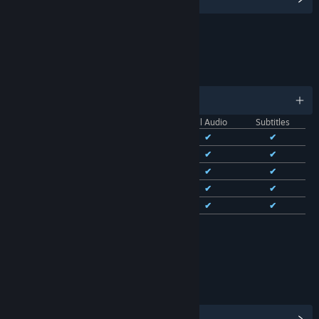
LINKS & INFO
LANGUAGES
English and 13 more
Interface
Full Audio
Subtitles
English
✔
✔
✔
French
✔
✔
✔
Italian
✔
✔
✔
German
✔
✔
✔
Spanish - Spain
✔
✔
✔
See all 14 supported languages
RATINGS
Age rating for: ESRB
View Steam Achievements
(38)