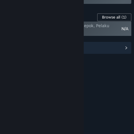
Content For jitutoto Lotre Togel
Browse all
(1)
JITUTOTO : Ditangkap dalam Bunker di Depok, Pelaku
N/A
Pelecehan Buronan AS Dideportasi.
View Community Hub
About Lotre Togel
Keyword :
jitutoto Togel
Hadiah Togel
Togel Online
Togel 10 Juta
Nomor Togel 4D
jitutoto resmi