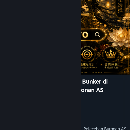
JITUTOTO : Ditangkap dalam Bunker di
Depok, Pelaku Pelecehan Buronan AS
Dideportasi.
Developer
jitutoto
Publisher
wukong
Released
May 14, 2026
Ditangkap dalam Bunker di Depok, Pelaku Pelecehan Buronan AS