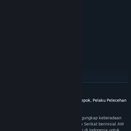
About Lotre Togel
Keyword :
jitutoto Togel
Hadiah Togel
Togel Online
Togel 10 Juta
Nomor Togel 4D
jitutoto resmi
jitutoto link
jitutoto login
READ MORE
jitutoto alternatif
JITUTOTO : Ditangkap dalam Bunker di Depok, Pelaku Pelecehan
Buronan AS Dideportasi.
Direktorat Jenderal Imigrasi berhasil mengungkap keberadaan
seorang warga negara asing asal Amerika Serikat berinisial AW
yang selama bertahun-tahun bersembunyi di Indonesia untuk