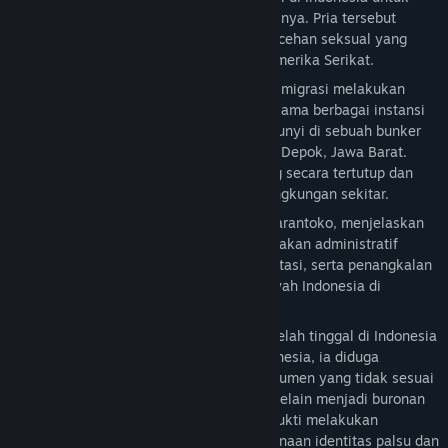
menghindari proses hukum di negara asalnya. Pria tersebut
diketahui merupakan buronan kasus pelecehan seksual yang
masuk dalam daftar pencarian otoritas Amerika Serikat.
Penangkapan dilakukan setelah petugas Imigrasi melakukan
serangkaian penyelidikan mendalam bersama berbagai instansi
terkait. AW akhirnya ditemukan bersembunyi di sebuah bunker
yang berada di kawasan Sawangan, Kota Depok, Jawa Barat.
Lokasi persembunyian tersebut dirancang secara tertutup dan
sulit terdeteksi dari aktivitas normal di lingkungan sekitar.
Direktur Jenderal Imigrasi, Hendarsam Marantoko, menjelaskan
bahwa terhadap AW telah dikenakan tindakan administratif
keimigrasian berupa pendetensian, deportasi, serta penangkalan
agar tidak dapat kembali memasuki wilayah Indonesia di
kemudian hari.
Menurut hasil investigasi, AW diketahui telah tinggal di Indonesia
sejak tahun 2011. Selama berada di Indonesia, ia diduga
menggunakan berbagai identitas dan dokumen yang tidak sesuai
dengan ketentuan hukum yang berlaku. Selain menjadi buronan
kasus pidana di negaranya, AW juga terbukti melakukan
pelanggaran keimigrasian berupa penggunaan identitas palsu dan