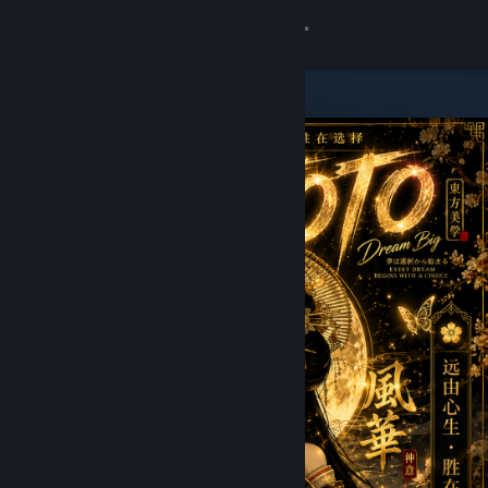
Sign in
Store
Community
About
Support
Change language
Get the Steam Mobile App
View desktop website