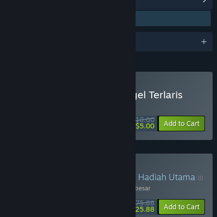
Awards
Pengecer Angka Lotre Togel Terlaris
Pemasangan Togel Nominal Kecil
$10.00
-50%
Add to Cart
$5.00
Prize Lotre Togel Terbesar
Hadiah Utama
(!)
Julukan jitutoto
Bandar Togel
->
Prize Terbesar
$75.88
-75%
Bundle info
Add to Cart
$25.88