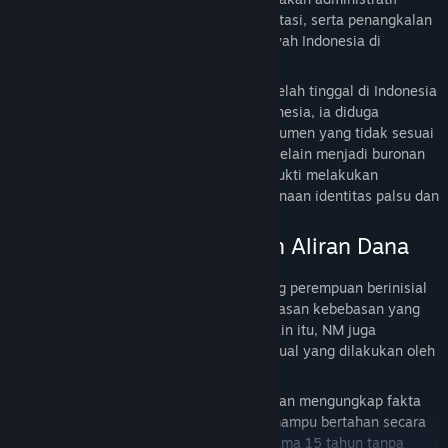
keimigrasian berupa pendetensian, deportasi, serta penangkalan
agar tidak dapat kembali memasuki wilayah Indonesia di
kemudian hari.
Menurut hasil investigasi, AW diketahui telah tinggal di Indonesia
sejak tahun 2011. Selama berada di Indonesia, ia diduga
menggunakan berbagai identitas dan dokumen yang tidak sesuai
dengan ketentuan hukum yang berlaku. Selain menjadi buronan
kasus pidana di negaranya, AW juga terbukti melakukan
pelanggaran keimigrasian berupa penggunaan identitas palsu dan
penyalahgunaan dokumen perjalanan.
Kedok Finansial Digital dan Aliran Dana
dari Dalam Bunker
Kasus ini mulai terungkap setelah seorang perempuan berinisial
NM melaporkan dugaan tindakan pembatasan kebebasan yang
dialaminya bersama kedua anaknya. Selain itu, NM juga
mengaku menjadi korban pelecehan seksual yang dilakukan oleh
AW selama berada di Indonesia.
Penyelidikan mendalam pascapenangkapan mengungkap fakta
mengejutkan mengenai bagaimana AW mampu bertahan secara
finansial dan menyamarkan jejaknya selama 15 tahun tanpa