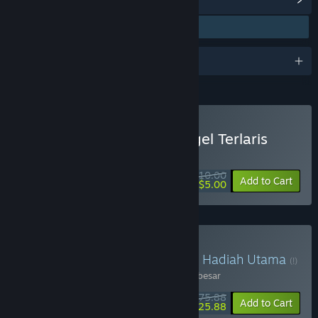
Awards
Pengecer Angka Lotre Togel Terlaris
Pemasangan Togel Nominal Kecil
$10.00
-50%
Add to Cart
$5.00
Prize Lotre Togel Terbesar
Hadiah Utama
(!)
Julukan jitutoto
Bandar Togel
->
Prize Terbesar
$75.88
-75%
Bundle info
Add to Cart
$25.88