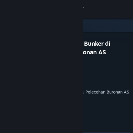
Sign in
Store
Community
JITUTOTO : Ditangkap dalam Bunker di
Depok, Pelaku Pelecehan Buronan AS
About
Dideportasi.
Developer
jitutoto
Support
Publisher
wukong
Released
May 14, 2026
Change language
Ditangkap dalam Bunker di Depok, Pelaku Pelecehan Buronan AS
Dideportasi.
Get the Steam Mobile App
TAGS
+
View desktop website
REVIEWS