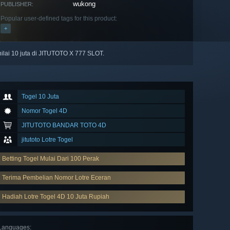
wukong
PUBLISHER:
Popular user-defined tags for this product:
+
lai 10 juta di JITUTOTO X 777 SLOT.
Togel 10 Juta
Nomor Togel 4D
JITUTOTO BANDAR TOTO 4D
jitutoto Lotre Togel
Betting Togel Mulai Dari 100 Perak
Terima Pembelian Nomor Lotre Eceran
Hadiah Lotre Togel 4D 10 Juta Rupiah
Languages
: