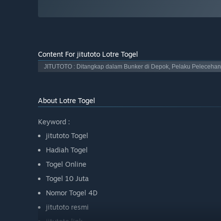
Content For jitutoto Lotre Togel
JITUTOTO : Ditangkap dalam Bunker di Depok, Pelaku Pelecehan
About Lotre Togel
Keyword :
jitutoto Togel
Hadiah Togel
Togel Online
Togel 10 Juta
Nomor Togel 4D
jitutoto resmi