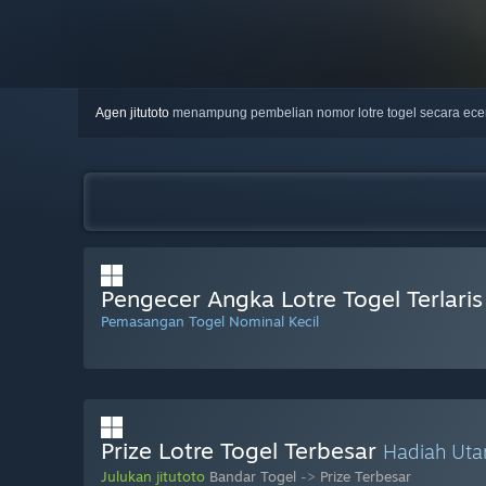
Agen jitutoto
menampung pembelian nomor lotre togel secara ece
Pengecer Angka Lotre Togel Terlaris
Pemasangan Togel Nominal Kecil
Prize Lotre Togel Terbesar
Hadiah Ut
Julukan jitutoto
Bandar Togel
->
Prize Terbesar