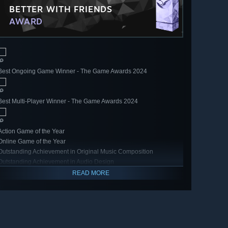
BETTER WITH FRIENDS
AWARD
🔎
Best Ongoing Game Winner - The Game Awards 2024
🔎
Best Multi-Player Winner - The Game Awards 2024
🔎
Action Game of the Year
Online Game of the Year
Outstanding Achievement in Original Music Composition
Outstanding Achievement in Audio Design
READ MORE
🔎
Game of the Year 2024 (Professional)
🔎
Game of the Year 2024