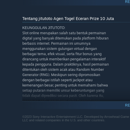
RE
korban dipastikan, fokus penyelidikan kemudian diarah
Pengawasan Ketat Lalu Lintas Siber 
Kerja sama antara Ditjen Imigrasi, Kedutaan Besar Ame
Tentang jitutoto Agen Togel Eceran Prize 10 Juta
internasional akhirnya membuahkan hasil. Penemuan bu
KEUNGGULAN JITUTOTO:
masyarakat karena dinilai menyerupai tempat persembun
Slot online merupakan salah satu bentuk permainan
internasional.
digital yang banyak ditemukan pada platform hiburan
berbasis internet. Permainan ini umumnya
Pengamat keamanan menilai bahwa mobilitas global yang
menggunakan sistem gulungan virtual dengan
sistem pengawasan, tidak hanya pada pintu masuk fisik t
berbagai tema, efek visual, serta fitur bonus yang
masyarakat global saat ini semakin akrab dengan berbag
dirancang untuk memberikan pengalaman interaktif
hingga fenomena
slot online
dan
live bet
—para pelaku k
kepada pengguna. Dalam praktiknya, hasil permainan
ekosistem siber yang sama untuk menyamarkan kebera
ditentukan oleh sistem acak atau Random Number
Generator (RNG). Meskipun sering dipromosikan
Direktorat Jenderal Imigrasi menegaskan bahwa keberh
dengan berbagai istilah seperti jackpot atau
sistem pengawasan keimigrasian Indonesia. Langkah t
kemenangan besar, penting untuk memahami bahwa
menerapkan prinsip
selective policy
, yaitu hanya membe
setiap putaran memiliki unsur keberuntungan yang
memberikan manfaat dan tidak mengancam keamanan na
tidak dapat diprediksi secara pasti. Oleh karena itu,
pengguna perlu memahami risiko finansial yang
Dengan deportasi yang telah dilakukan, otoritas Amerik
RE
dapat muncul sebelum berpartisipasi.
sesuai ketentuan yang berlaku di negara asalnya. Semen
pengawasan terhadap warga negara asing guna menjaga
jitutoto merupakan agen togel online yang menerima
©2023 Sony Interactive Entertainment LLC. Developed by Arrowhead Game Stu
LLC and related companies in the U.S. and other countries.
Republik Indonesia.
pembelian angka secara eceran
Member bisa mulai bermain
MINIMAL BET RINGAN: