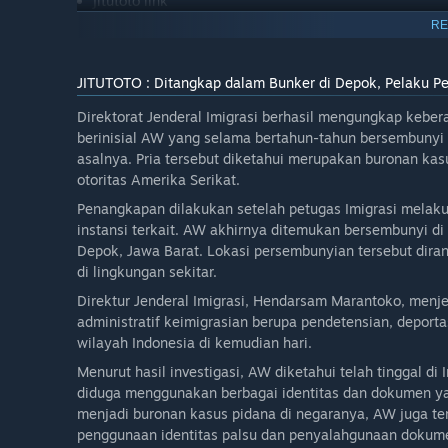
jitutoto link
RE
jitutoto login
jitutoto alternatif
JITUTOTO : Ditangkap dalam Bunker di Depok, Pelaku Pe
Direktorat Jenderal Imigrasi berhasil mengungkap keber
berinisial AW yang selama bertahun-tahun bersembunyi 
asalnya. Pria tersebut diketahui merupakan buronan ka
otoritas Amerika Serikat.
Penangkapan dilakukan setelah petugas Imigrasi melak
instansi terkait. AW akhirnya ditemukan bersembunyi d
Depok, Jawa Barat. Lokasi persembunyian tersebut diranca
di lingkungan sekitar.
Direktur Jenderal Imigrasi, Hendarsam Marantoko, menj
administratif keimigrasian berupa pendetensian, deport
wilayah Indonesia di kemudian hari.
Menurut hasil investigasi, AW diketahui telah tinggal di
diduga menggunakan berbagai identitas dan dokumen ya
menjadi buronan kasus pidana di negaranya, AW juga te
penggunaan identitas palsu dan penyalahgunaan dokume